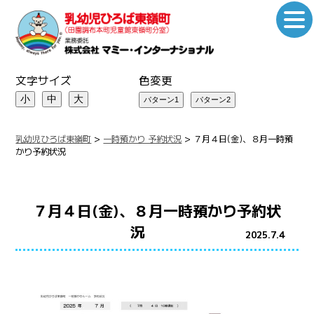
文字サイズ
色変更
小
中
大
乳幼児ひろば東嶺町
>
一時預かり 予約状況
>
７月４日(金)、８月一時預
かり予約状況
７月４日(金)、８月一時預かり予約状
況
2025.7.4