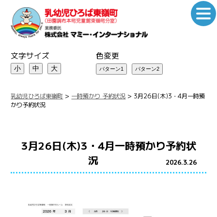
文字サイズ
色変更
小
中
大
乳幼児ひろば東嶺町
>
一時預かり 予約状況
>
3月26日(木)3・4月一時預
かり予約状況
3月26日(木)3・4月一時預かり予約状
況
2026.3.26